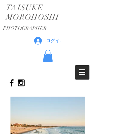
TAISUKE
MOROHOSHI
PHOTOGRA
PHER
ログイン